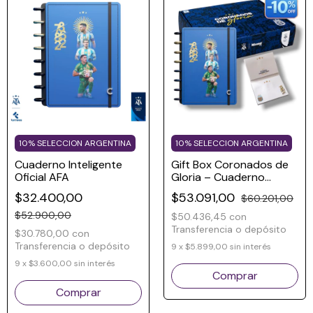
10% SELECCION ARGENTINA
10% SELECCION ARGENTINA
Cuaderno Inteligente
Gift Box Coronados de
Oficial AFA
Gloria – Cuaderno
Inteligente AFA +
$32.400,00
$53.091,00
$60.201,00
MemoFix® + Caja Oficial
$52.900,00
$50.436,45
con
Transferencia o depósito
$30.780,00
con
Transferencia o depósito
9
x
$5.899,00
sin interés
9
x
$3.600,00
sin interés