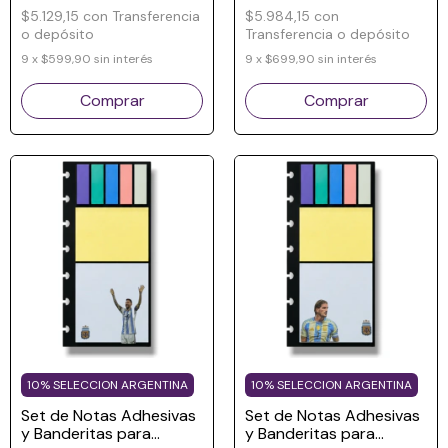
$5.129,15
con
Transferencia
$5.984,15
con
o depósito
Transferencia o depósito
9
x
$599,90
sin interés
9
x
$699,90
sin interés
10% SELECCION ARGENTINA
10% SELECCION ARGENTINA
Set de Notas Adhesivas
Set de Notas Adhesivas
y Banderitas para
y Banderitas para