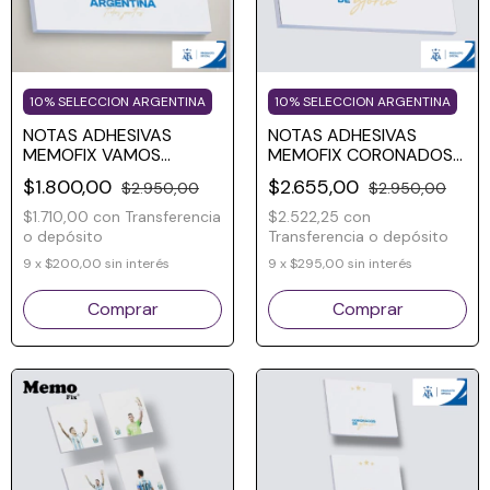
10% SELECCION ARGENTINA
10% SELECCION ARGENTINA
NOTAS ADHESIVAS
NOTAS ADHESIVAS
MEMOFIX VAMOS
MEMOFIX CORONADOS
ARGENTINA LICENCIA
DE GLORIA LICENCIA
$1.800,00
$2.655,00
$2.950,00
$2.950,00
OFICIAL AFA
OFICIAL AFA
$1.710,00
con
Transferencia
$2.522,25
con
o depósito
Transferencia o depósito
9
x
$200,00
sin interés
9
x
$295,00
sin interés