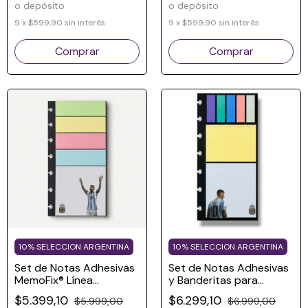
o depósito
o depósito
9
x
$599,90
sin interés
9
x
$599,90
sin interés
10% SELECCION ARGENTINA
10% SELECCION ARGENTINA
Set de Notas Adhesivas
Set de Notas Adhesivas
MemoFix® Línea
y Banderitas para
Seleccion Argentina |
Cuadernos Inteligente
$5.399,10
$6.299,10
$5.999,00
$6.999,00
Notas + Señaladores
Selección Argentina