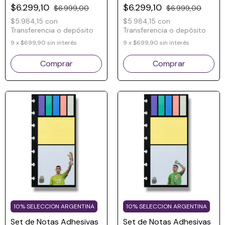
Cuadernos Inteligente
Cuadernos Inteligente
$6.299,10
$6.299,10
$6.999,00
$6.999,00
Selección Argentina
Selección Argentina
$5.984,15
con
$5.984,15
con
Transferencia o depósito
Transferencia o depósito
9
x
$699,90
sin interés
9
x
$699,90
sin interés
10% SELECCION ARGENTINA
10% SELECCION ARGENTINA
Set de Notas Adhesivas
Set de Notas Adhesivas