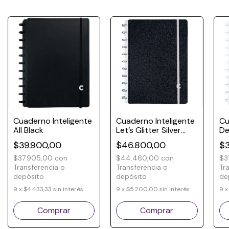
Cuaderno Inteligente
Cuaderno Inteligente
Cu
All Black
Let’s Glitter Silver
De
Black
$39.900,00
$46.800,00
$3
$37.905,00
con
$44.460,00
con
$3
Transferencia o
Transferencia o
Tr
depósito
depósito
de
9
x
$4.433,33
sin interés
9
x
$5.200,00
sin interés
9
Comprar
Comprar