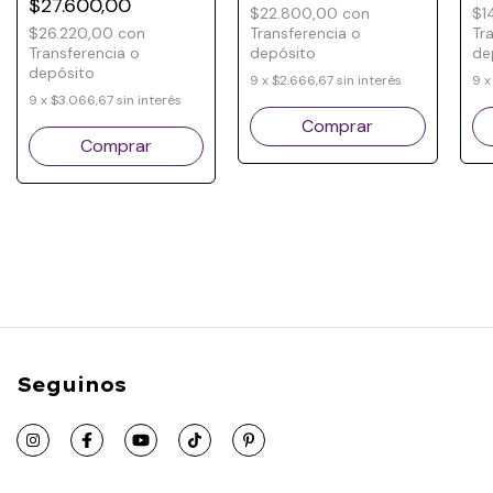
$27.600,00
tecnología de
$22.800,00
con
$1
grafeno
$26.220,00
con
Transferencia o
Tr
Transferencia o
depósito
de
depósito
9
x
$2.666,67
sin interés
9
9
x
$3.066,67
sin interés
Seguinos