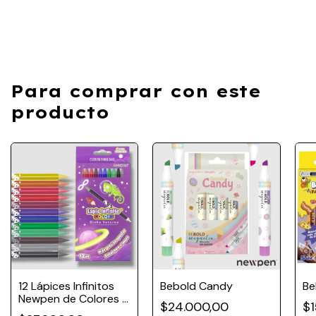
Para comprar con este
producto
12 Lápices Infinitos
Bebold Candy
Be
Newpen de Colores –
$24.000,00
$1
Escritura eterna con