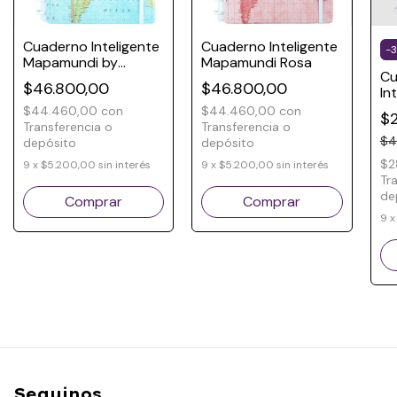
Cuaderno Inteligente
Cuaderno Inteligente
-
3
Mapamundi by
Mapamundi Rosa
Cu
Gocase
$46.800,00
$46.800,00
In
Ma
$44.460,00
con
$44.460,00
con
$2
La
Transferencia o
Transferencia o
Pr
$4
depósito
depósito
Re
$2
9
x
$5.200,00
sin interés
9
x
$5.200,00
sin interés
Tr
de
Comprar
Comprar
9
Seguinos