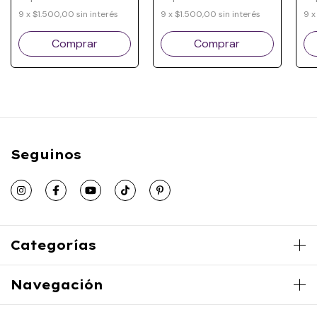
9
x
$1.500,00
sin interés
9
x
$1.500,00
sin interés
9
Seguinos
Categorías
Navegación