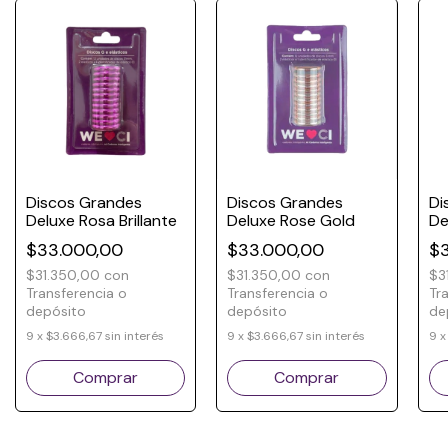
Discos Grandes
Discos Grandes
Di
Deluxe Rosa Brillante
Deluxe Rose Gold
De
$33.000,00
$33.000,00
$
$31.350,00
con
$31.350,00
con
$3
Transferencia o
Transferencia o
Tr
depósito
depósito
de
9
x
$3.666,67
sin interés
9
x
$3.666,67
sin interés
9