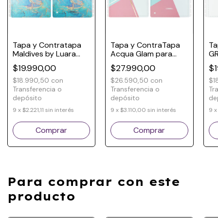
Tapa y Contratapa
Tapa y ContraTapa
Ta
Maldives by Luara
Acqua Glam para
GR
para Cuaderno
Cuaderno Inteligente
Cu
$19.990,00
$27.990,00
$1
Inteligente
$18.990,50
con
$26.590,50
con
$1
Transferencia o
Transferencia o
Tr
depósito
depósito
de
9
x
$2.221,11
sin interés
9
x
$3.110,00
sin interés
9
Comprar
Comprar
Para comprar con este
producto