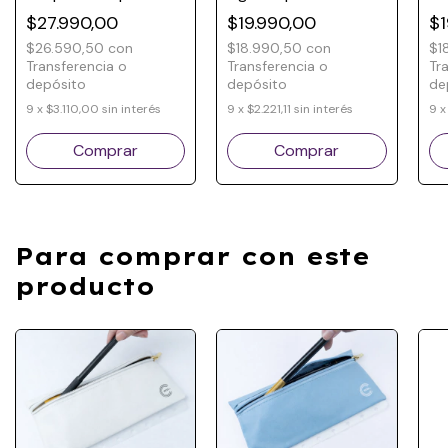
Cuaderno Inteligente
Cuaderno
Bl
$27.990,00
$19.990,00
$1
Inteligente® –
Cu
Personalización
$26.590,50
con
$18.990,50
con
$1
Premium
Transferencia o
Transferencia o
Tr
depósito
depósito
de
9
x
$3.110,00
sin interés
9
x
$2.221,11
sin interés
9
Comprar
Comprar
Para comprar con este
producto