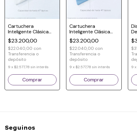
Cartuchera
Cartuchera
Di
Inteligente Clásica
Inteligente Clásica
De
Blanca para
Celeste para
$23.200,00
$23.200,00
$
Cuaderno Inteligente
Cuaderno Inteligente
$22.040,00
con
$22.040,00
con
$3
Transferencia o
Transferencia o
Tr
depósito
depósito
de
9
x
$2.577,78
sin interés
9
x
$2.577,78
sin interés
9
Seguinos